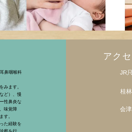
アクセ
JR
、耳鼻咽喉科
をみます。
桂林
など）、慢
ー性鼻炎な
会津
、味覚障
ます。
った経験を
診察を行