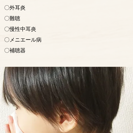
〇外耳炎
〇難聴
〇慢性中耳炎
〇メニエール病
〇補聴器