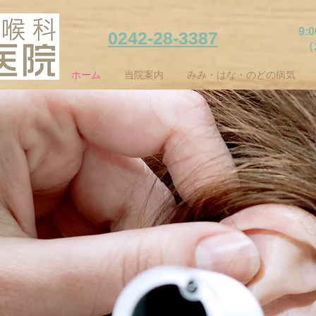
9:
0242-28-3387
​
ホーム
当院案内
みみ・はな・のどの病気