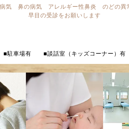
病気 鼻の病気 アレルギー性鼻炎 のどの異
早目の受診をお願いします
0242-28-3387
■駐車場有 ■談話室（キッズコーナー）有