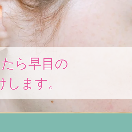
じたら
早目の
けします。