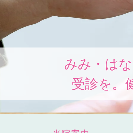
みみ・はな
受診を。