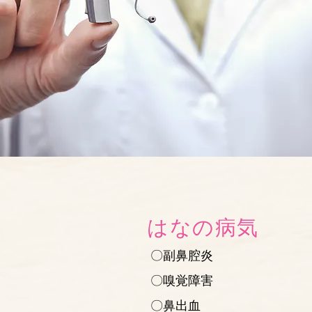
はなの病気
〇副鼻腔炎
〇嗅覚障害
〇鼻出血